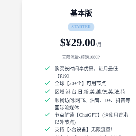
基本版
STARTER
$¥29.00
/月
无限流量-顺跑1080P
购买长时间享优惠，每月最低
【¥19】
全球【20+个】可用节点
区域:港.台.日.新.美.越.德.英.法.荷
顺畅访问:网飞、油管、D+、抖音等
国际流媒体
节点解锁【ChatGPT】(请使用香港
以外节点)
支持【3台设备】无限流量！