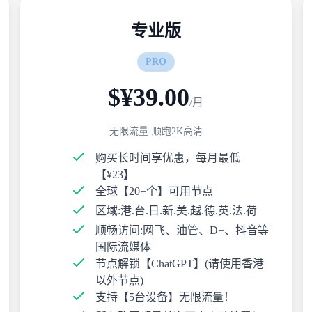
专业版
PRO
$¥39.00
/月
无限流量-顺跑2K高清
购买长时间享优惠，每月最低
【¥23】
全球【20+个】可用节点
区域:港.台.日.新.美.越.德.英.法.荷
顺畅访问:网飞、油管、D+、抖音等
国际流媒体
节点解锁【ChatGPT】(请使用香港
以外节点)
支持【5台设备】无限流量！